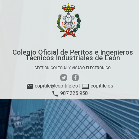
Colegio Oficial de Peritos e Ingenieros
Técnicos Industriales de León
GESTIÓN COLEGIAL Y VISADO ELECTRÓNICO
email
computer
copitile@copitile.es
|
copitile.es
phone
987 225 958